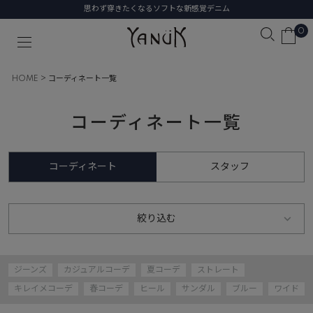
初めての1本に選びたい、名品デニム
0
HOME
コーディネート一覧
コーディネート一覧
コーディネート
スタッフ
絞り込む
ジーンズ
カジュアルコーデ
夏コーデ
ストレート
キレイメコーデ
春コーデ
ヒール
サンダル
ブルー
ワイド