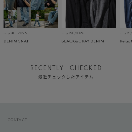
July 30 ,2026
July 23 ,2026
July 2 
DENIM SNAP
BLACK&GRAY DENIM
Relax
RECENTLY CHECKED
最近チェックしたアイテム
CONTACT