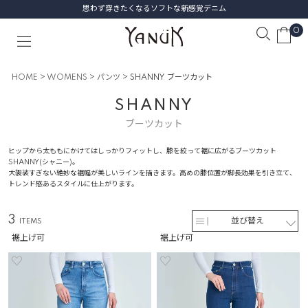
思わず穿きたくなるソフトな新感覚デニム
0
HOME
WOMENS
パンツ
SHANNY ブーツカット
SHANNY
ブーツカット
ヒップから太ももにかけてはしっかりフィットし、膝を絞って裾に広がるブーツカット
SHANNY(シャニー)。
大袈裟すぎない絶妙な裾幅が美しいラインを描きます。高めの膝位置が脚長効果を引き立て、
トレンド感あるスタイルに仕上がります。
3
並び替え
裾上げ可
裾上げ可