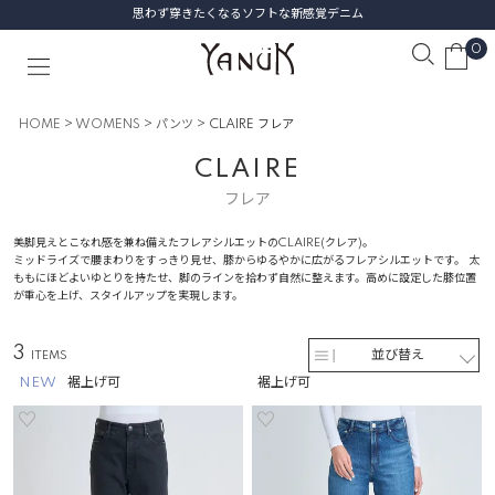
思わず穿きたくなるソフトな新感覚デニム
0
HOME
WOMENS
パンツ
CLAIRE フレア
CLAIRE
フレア
美脚見えとこなれ感を兼ね備えたフレアシルエットのCLAIRE(クレア)。
ミッドライズで腰まわりをすっきり見せ、膝からゆるやかに広がるフレアシルエットです。 太
ももにほどよいゆとりを持たせ、脚のラインを拾わず自然に整えます。高めに設定した膝位置
が重心を上げ、スタイルアップを実現します。
3
並び替え
NEW
裾上げ可
裾上げ可