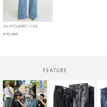
フレア"CLAIRE"/ CVS
¥
35,200
FEATURE