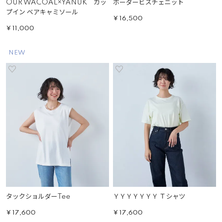
OUR WACOAL×YANUK カッ
ボーダービスチェニット
プイン ベアキャミソール
¥
16,500
¥
11,000
NEW
タックショルダーTee
ＹＹＹＹＹＹＹ Ｔシャツ
¥
17,600
¥
17,600