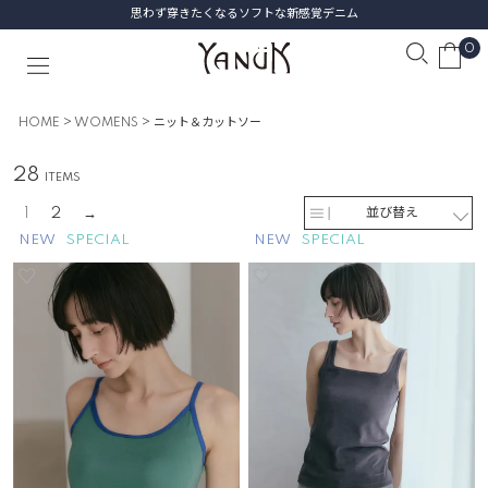
思わず穿きたくなるソフトな新感覚デニム
0
HOME
WOMENS
ニット＆カットソー
28
1
2
並び替え
NEW
SPECIAL
NEW
SPECIAL