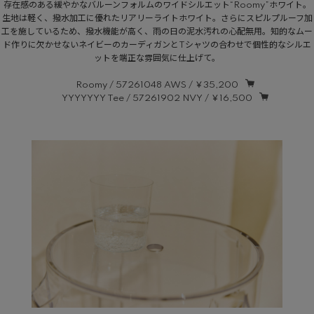
存在感のある緩やかなバルーンフォルムのワイドシルエット“Roomy”ホワイト。
生地は軽く、撥水加工に優れたリアリーライトホワイト。さらにスピルプルーフ加
工を施しているため、撥水機能が高く、雨の日の泥水汚れの心配無用。知的なムー
ド作りに欠かせないネイビーのカーディガンとTシャツの合わせで個性的なシルエ
ットを端正な雰囲気に仕上げて。
Roomy / 57261048 AWS / ￥35,200
YYYYYYY Tee / 57261902 NVY / ￥16,500