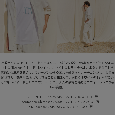
定番ラインの"PHILIPⅡ"をベースとし、ほど良くゆとりのあるテーパードシルエ
ットの“Resort PHILIP”ホワイト。ホワイトのレザーラベル、ボタンを採用し視
覚的にも清涼感満点に。今シーズンからウエスト紐をマイナーチェンジし、より洗
練された印象をもたらしてくれることも相まって、同じくホワイトのTシャツにシ
ャツをレイヤードした白のワントーンで、大人の余裕を感じるエフォートレスな装
いが完成。
Resort PHILIP / 57261211 WHT / ￥34,100
Standard Shirt / 57253801 WHT / ￥29,700
YK Tee / 57261903 WSX / ￥14,300