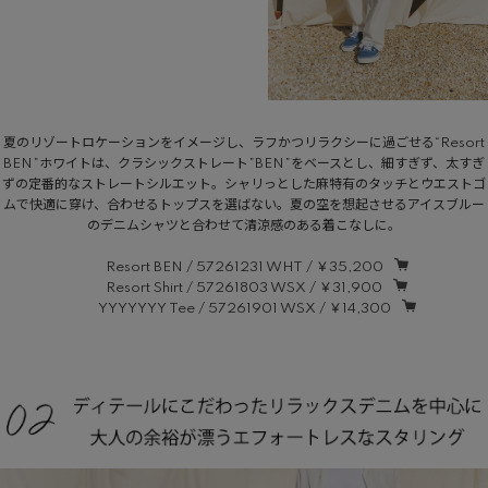
夏のリゾートロケーションをイメージし、ラフかつリラクシーに過ごせる“Resort
BEN”ホワイトは、クラシックストレート”BEN”をベースとし、細すぎず、太すぎ
ずの定番的なストレートシルエット。シャリっとした麻特有のタッチとウエストゴ
ムで快適に穿け、合わせるトップスを選ばない。夏の空を想起させるアイスブルー
のデニムシャツと合わせて清涼感のある着こなしに。
Resort BEN / 57261231 WHT / ￥35,200
Resort Shirt / 57261803 WSX / ￥31,900
YYYYYYY Tee / 57261901 WSX / ￥14,300