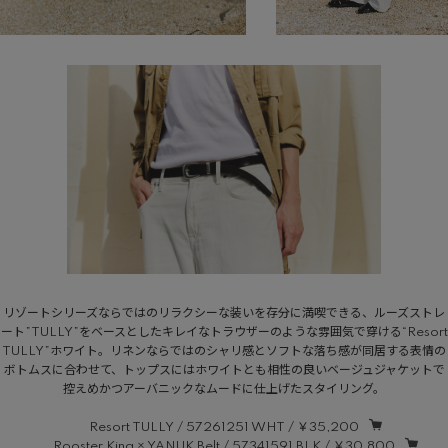
リゾートシリーズならではのリラクシーな装いを存分に満喫できる、ルーズストレ
ート”TULLY”をベースとしたキレイなトラウザーのような雰囲気で穿ける“Resort
TULLY”ホワイト。リネンならではのシャリ感とソフトな落ち感が同居する表情の
ボトムスに合わせて、トップスにはホワイトとも相性の良いベージュジャケットで
控えめかつアーバニックなムードに仕上げたスタイリング。
Resort TULLY / 57261251 WHT / ￥35,200
Rooster King × YANUK Belt / 57341591 BLK / ￥30,800