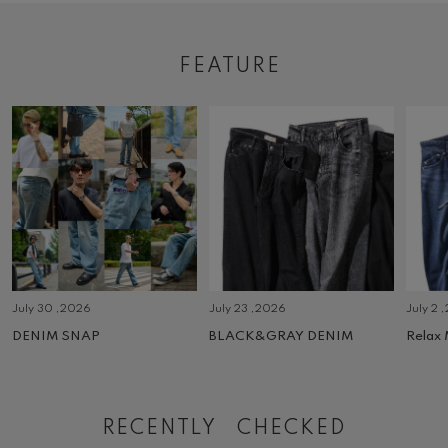
FEATURE
July 30 ,2026
July 23 ,2026
July 2 
DENIM SNAP
BLACK&GRAY DENIM
Relax
RECENTLY CHECKED